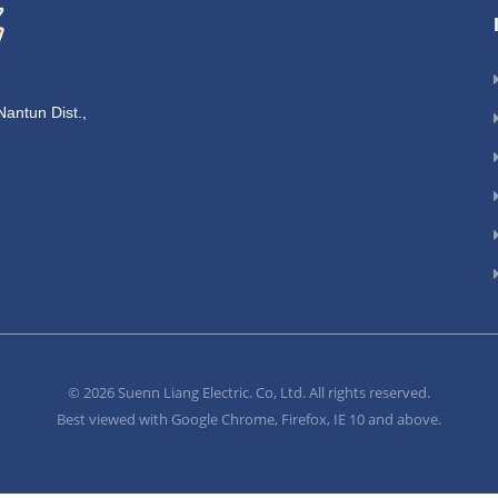
Nantun Dist.,
© 2026 Suenn Liang Electric. Co, Ltd. All rights reserved.
Best viewed with Google Chrome, Firefox, IE 10 and above.