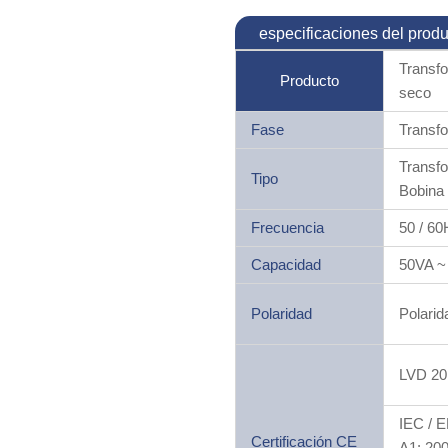
especificaciones del produ
Transfo
Producto
seco
Fase
Transf
Transf
Tipo
Bobina 
Frecuencia
50 / 60
Capacidad
50VA ~
Polaridad
Polarid
LVD 20
IEC / 
Certificación CE
A1: 20