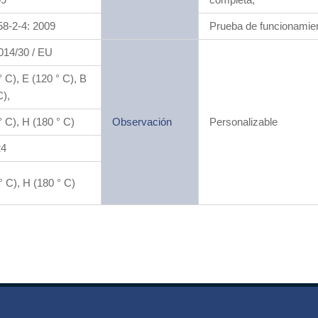
8-2-4: 2009
Prueba de funcionamie
14/30 / EU
° C), E (120 ° C), B
C),
° C), H (180 ° C)
Observación
Personalizable
24
° C), H (180 ° C)