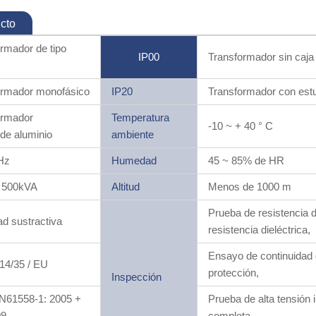
cto
rmador de tipo
IP00
Transformador sin caja
ormador monofásico
IP20
Transformador con est
ormador
Temperatura
-10 ~ + 40 ° C
de aluminio
ambiente
Hz
Humedad
45 ~ 85% de HR
 500kVA
Altitud
Menos de 1000 m
Prueba de resistencia d
ad sustractiva
resistencia dieléctrica,
Ensayo de continuidad d
14/35 / EU
protección,
Inspección
EN61558-1: 2005 +
Prueba de alta tensión 
09
completa,