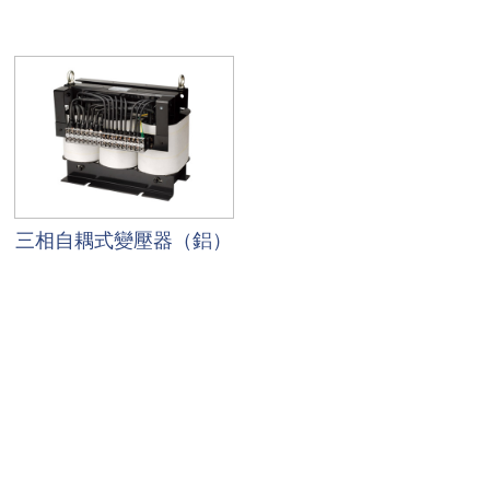
三相自耦式變壓器（鋁）