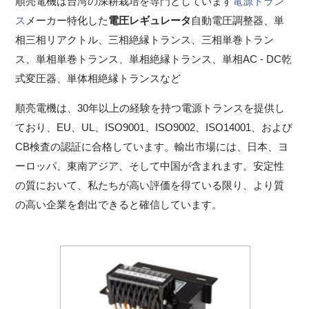
順亮電機
は台湾の深耕栽培を専門としています
電源トラン
ス
メーカー特化した
電圧レギュレータ
自動電圧調整器、単
相三相リアクトル、三相絶縁トランス、三相単巻トラン
ス、単相単巻トランス、単相絶縁トランス、単相AC - DC乾
式変圧器、単体相絶縁トランスなど
順亮電機
は、30年以上の経験を持つ電源トランスを提供し
ており、EU、UL、ISO9001、ISO9002、ISO14001、および
CB検査の認証に合格しています。輸出市場には、日本、ヨ
ーロッパ、東南アジア、そして中国が含まれます。安定性
の質において、私たちが高い評価を得ている限り、より質
の高い企業を創出できると確信しています。